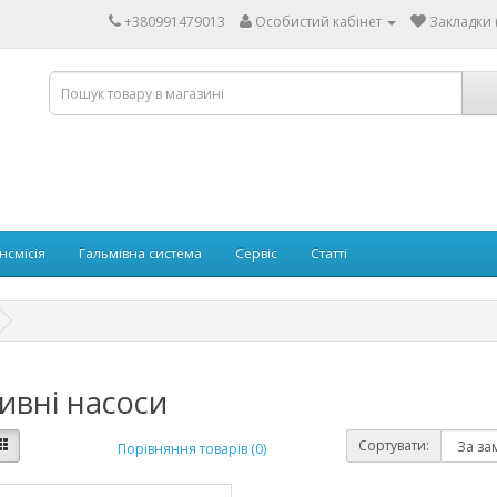
+380991479013
Особистий кабінет
Закладки (
нсмісія
Гальмівна система
Сервіс
Статті
ивні насоси
Сортувати:
Порівняння товарів (0)