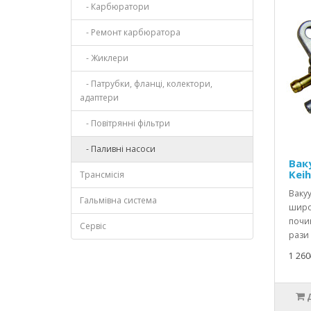
- Карбюратори
- Ремонт карбюратора
- Жиклери
- Патрубки, фланці, колектори,
адаптери
- Повітрянні фільтри
- Паливні насоси
Вак
Keih
Трансмісія
Ваку
Гальмівна система
широк
почин
Сервіс
рази 
1 260