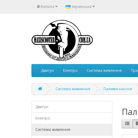
₴
Валюта
Українська
Двигун
Електро
Система живлення
Тра
Система живлення
Паливні насоси
Двигун
Пал
Електро
Система живлення