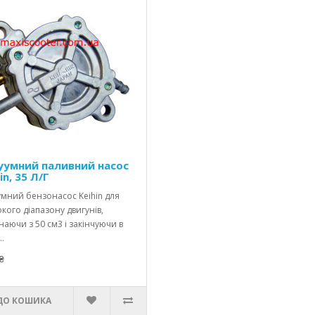
уумний паливний насос
in, 35 Л/Г
умний бензонасос Keihin для
ого діапазону двигунів,
аючи з 50 см3 і закінчуючи в
..
₴
ДО КОШИКА